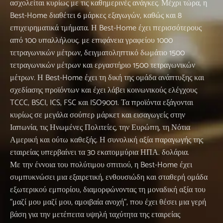
ασχολείται κυρίως με τις καθημερινές ανάγκες. Μέχρι τώρα, η
Best-Home διαθέτει 6 μάρκες εξαγωγών, καθώς και 8
επιχειρηματικά τμήματα. Η Best-Home έχει περισσότερους
από 100 υπαλλήλους. με επιφάνεια γραφείου 1000
τετραγωνικών μέτρων, δειγματοληπτικό δωμάτιο 1500
τετραγωνικών μέτρων και εργαστήριο 1500 τετραγωνικών
μέτρων. Η Best-Home έχει τη δική της ομάδα ανάπτυξης και
σχεδίασης προϊόντων και έχει λάβει κοινωνικούς ελέγχους
TCCC, BSCI, ICS, FSC και ISO9001. Τα προϊόντα εξάγονται
κυρίως σε μεγάλα σούπερ μάρκετ και εισαγωγείς στην
Ιαπωνία, τις Ηνωμένες Πολιτείες, την Ευρώπη, τη Νότια
Αμερική και ούτω καθεξής. Η συνολική αξία παραγωγής της
εταιρείας υπερβαίνει τα 30 εκατομμύρια ΗΠΑ. δολάρια.
Με την έννοια του πολύτιμου σπιτιού, η Best-Home έχει
συμπυκνώσει μια εξαιρετική, ενθουσιώδη και σταθερή ομάδα
εξωτερικού εμπορίου, διαμορφώνοντας τη μοναδική αξία του
"μαζί μου μαζί μου, αμοιβαία ανοχή", που έχει θέσει μια γερή
βάση για την μετέπειτα υψηλή ταχύτητα της εταιρείας