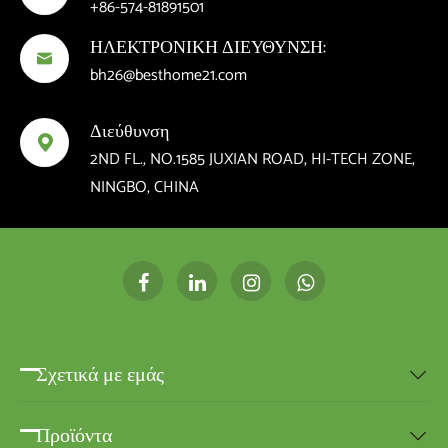
+86-574-81891501
ΗΛΕΚΤΡΟΝΙΚΗ ΔΙΕΥΘΥΝΣΗ:

bh26@besthome21.com
Διεύθυνση

2ND FL., NO.1585 JUXIAN ROAD, HI-TECH ZONE,
NINGBO, CHINA
Σχετικά με εμάς

Προϊόντα
