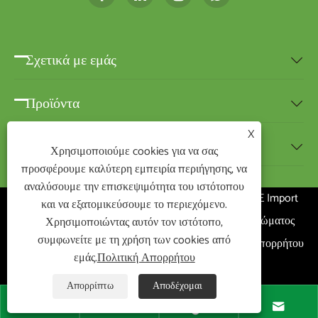
Σχετικά με εμάς

Προϊόντα

X
Νέα

Χρησιμοποιούμε cookies για να σας
προσφέρουμε καλύτερη εμπειρία περιήγησης, να
αναλύσουμε την επισκεψιμότητα του ιστότοπου
Πνευματικά δικαιώματα ©2020 Ningbo BEST-HOME Import
και να εξατομικεύσουμε το περιεχόμενο.
and Export Co., Ltd. Με την επιφύλαξη παντός δικαιώματος
Χρησιμοποιώντας αυτόν τον ιστότοπο,
συμφωνείτε με τη χρήση των cookies από
Links
|
Sitemap
|
RSS
|
XML
|
Πολιτική Απορρήτου
εμάς.
Πολιτική Απορρήτου
|
Απορρίπτω
Αποδέχομαι



